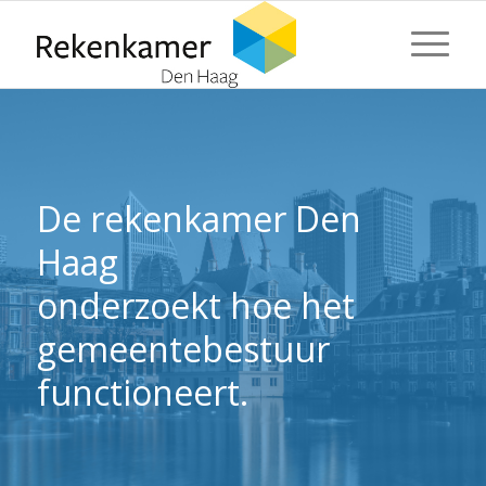
⬇ Blok overslaan
⬇ Blok overslaan
De rekenkamer Den
Haag
onderzoekt hoe het
gemeentebestuur
functioneert.