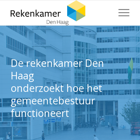
⬇ Blok overslaan
⬇ Blok overslaan
De rekenkamer Den
Haag
onderzoekt hoe het
gemeentebestuur
functioneert