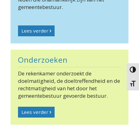
gemeentebestuur.
Lees verder
Onderzoeken
Keuze 
De rekenkamer onderzoekt de
doelmatigheid, de doeltreffendheid en de
Kies g
rechtmatigheid van het door het
gemeentebestuur gevoerde bestuur.
Lees verder