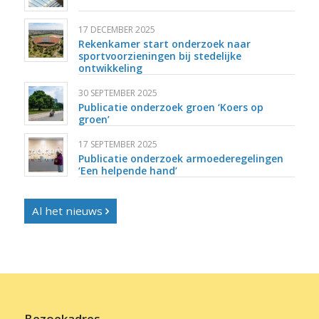
17 DECEMBER 2025
Rekenkamer start onderzoek naar
sportvoorzieningen bij stedelijke
ontwikkeling
30 SEPTEMBER 2025
Publicatie onderzoek groen ‘Koers op
groen’
17 SEPTEMBER 2025
⬇ Blok overslaan
Publicatie onderzoek armoederegelingen
‘Een helpende hand’
Al het nieuws
Bezoekadres