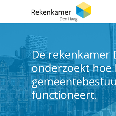
⬇ Blok overslaan
⬇ Blok overslaan
De rekenkamer 
onderzoekt hoe 
gemeentebestuu
functioneert.