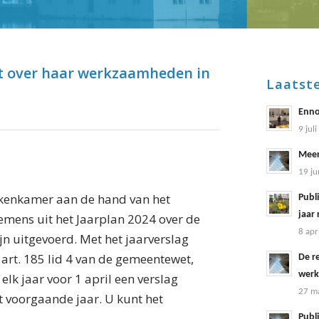
it over haar werkzaamheden in
Laatst
Enno
9 jul
Meer
19 ju
rekenkamer aan de hand van het
Publi
jaar
ens uit het Jaarplan 2024 over de
8 apr
ijn uitgevoerd. Met het jaarverslag
 art. 185 lid 4 van de gemeentewet,
De r
werk
k jaar voor 1 april een verslag
27 ma
 voorgaande jaar. U kunt het
Publi