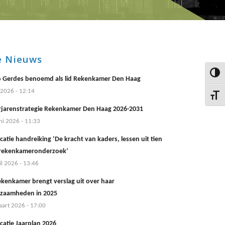
e Nieuws
Keuze 
 Gerdes benoemd als lid Rekenkamer Den Haag
i 2026 - 12:14
Kies g
jarenstrategie Rekenkamer Den Haag 2026-2031
ni 2026 - 11:33
catie handreiking ‘De kracht van kaders, lessen uit tien
 rekenkameronderzoek’
il 2026 - 13:46
ekenkamer brengt verslag uit over haar
zaamheden in 2025
art 2026 - 17:00
catie Jaarplan 2026