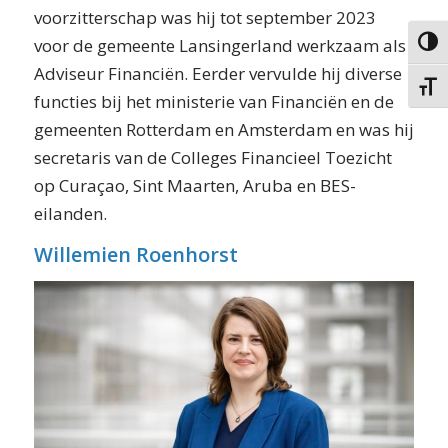
voorzitterschap was hij tot september 2023
voor de gemeente Lansingerland werkzaam als
Keuze 
Adviseur Financiën. Eerder vervulde hij diverse
Kies g
functies bij het ministerie van Financiën en de
gemeenten Rotterdam en Amsterdam en was hij
secretaris van de Colleges Financieel Toezicht
op Curaçao, Sint Maarten, Aruba en BES-
eilanden.
Willemien Roenhorst