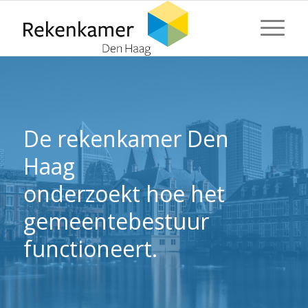
⬇ Blok overslaan
⬇ Blok overslaan
De rekenkamer Den
Haag
onderzoekt hoe het
gemeentebestuur
functioneert.