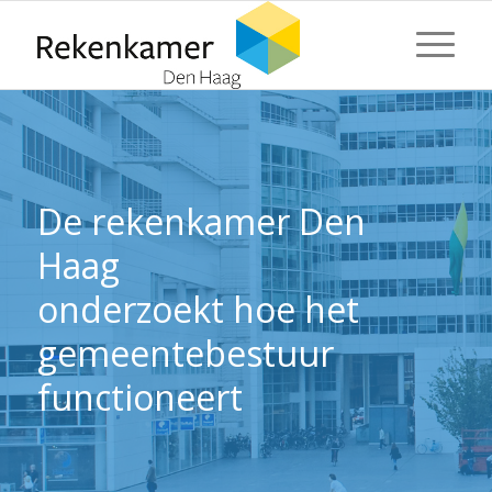
⬇ Blok overslaan
⬇ Blok overslaan
De rekenkamer Den
Haag
onderzoekt hoe het
gemeentebestuur
functioneert