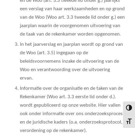
en de Woo (art. 3.3 tweede lid onder g.)
jaarlijks
een verslag van haar werkzaamheden en
op grond
van de Woo (Woo art. 3.3 tweede lid onder g.)
een
jaarplan waarin de voorgenomen uitvoering van
de taak van de rekenkamer worden opgenomen.
In het jaarverslag en jaarplan wordt op grond van
de Woo (art. 3.5) ingegaan op de
beleidsvoornemens inzake de uitvoering van de
Woo en verantwoording over de uitvoering
ervan.
Informatie over de organisatie en de taken van de
Rekenkamer
(Woo art. 3.3 eerste lid onder d.).
wordt gepubliceerd op onze website. Hier vallen
Keuze 
ook onder informatie over ons onderzoeksproces
en de juridische kaders (o.a. onderzoeksprotocol,
Kies g
verordening op de rekenkamer).