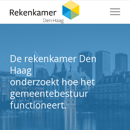
⬇ Blok overslaan
⬇ Blok overslaan
De rekenkamer Den
Haag
onderzoekt hoe het
gemeentebestuur
functioneert.