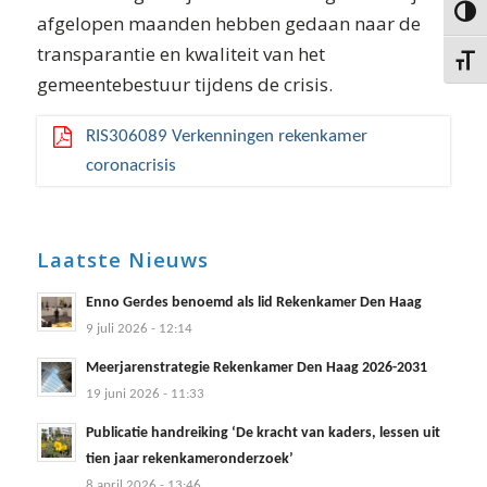
Keuze 
afgelopen maanden hebben gedaan naar de
transparantie en kwaliteit van het
Kies g
gemeentebestuur tijdens de crisis.
RIS306089 Verkenningen rekenkamer
coronacrisis
Laatste Nieuws
Enno Gerdes benoemd als lid Rekenkamer Den Haag
9 juli 2026 - 12:14
Meerjarenstrategie Rekenkamer Den Haag 2026-2031
19 juni 2026 - 11:33
Publicatie handreiking ‘De kracht van kaders, lessen uit
tien jaar rekenkameronderzoek’
8 april 2026 - 13:46