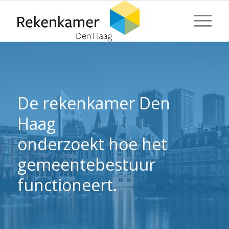
⬇ Blok overslaan
⬇ Blok overslaan
De rekenkamer Den
Haag
onderzoekt hoe het
gemeentebestuur
functioneert.