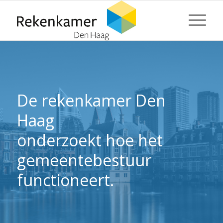
⬇ Blok overslaan
⬇ Blok overslaan
De rekenkamer Den
Haag
onderzoekt hoe het
gemeentebestuur
functioneert.