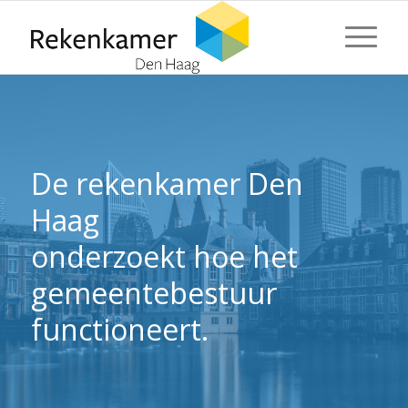
⬇ Blok overslaan
⬇ Blok overslaan
De rekenkamer Den
Haag
onderzoekt hoe het
gemeentebestuur
functioneert.