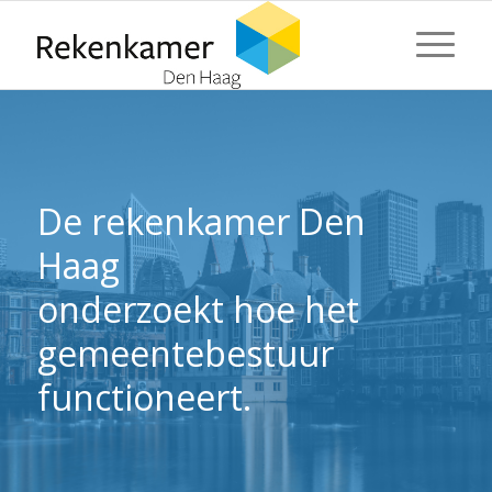
⬇ Blok overslaan
⬇ Blok overslaan
De rekenkamer Den
Haag
onderzoekt hoe het
gemeentebestuur
functioneert.