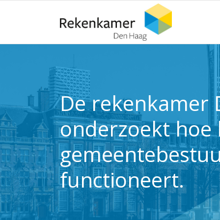
⬇ Blok overslaan
⬇ Blok overslaan
De rekenkamer 
onderzoekt hoe 
gemeentebestuu
functioneert.