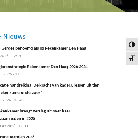
e Nieuws
Keuze 
 Gerdes benoemd als lid Rekenkamer Den Haag
i 2026 - 12:14
Kies g
jarenstrategie Rekenkamer Den Haag 2026-2031
ni 2026 - 11:33
catie handreiking ‘De kracht van kaders, lessen uit tien
 rekenkameronderzoek’
il 2026 - 13:46
ekenkamer brengt verslag uit over haar
zaamheden in 2025
art 2026 - 17:00
catie Jaarplan 2026