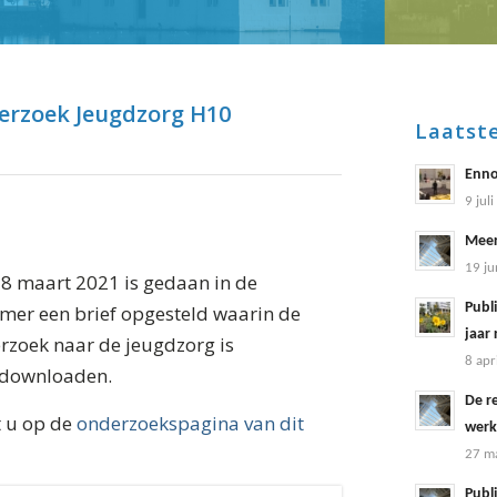
erzoek Jeugdzorg H10
Laatst
Enno
9 jul
Meer
19 ju
18 maart 2021 is gedaan in de
Publi
mer een brief opgesteld waarin de
jaar
rzoek naar de jeugdzorg is
8 apr
 downloaden.
De r
t u op de
onderzoekspagina van dit
werk
27 ma
Publi