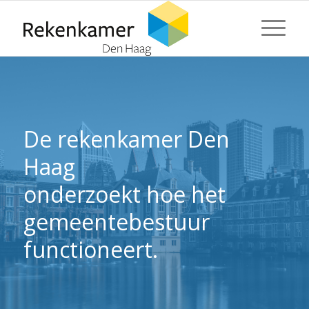
⬇ Blok overslaan
⬇ Blok overslaan
De rekenkamer Den
Haag
onderzoekt hoe het
gemeentebestuur
functioneert.