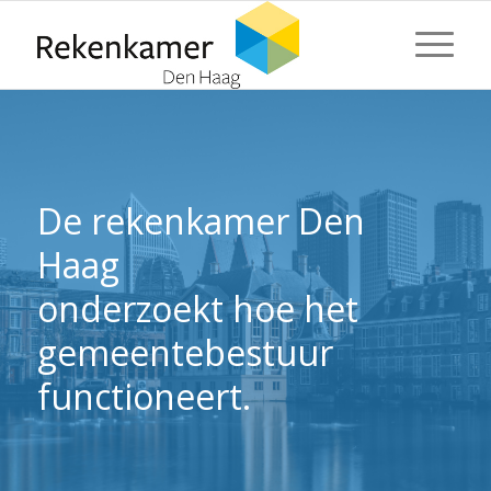
⬇ Blok overslaan
⬇ Blok overslaan
De rekenkamer Den
Haag
onderzoekt hoe het
gemeentebestuur
functioneert.