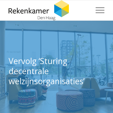
⬇ Blok overslaan
⬇ Blok overslaan
Vervolg ‘Sturing
decentrale
welzijnsorganisaties’