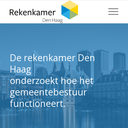
⬇ Blok overslaan
⬇ Blok overslaan
De rekenkamer Den
Haag
onderzoekt hoe het
gemeentebestuur
functioneert.