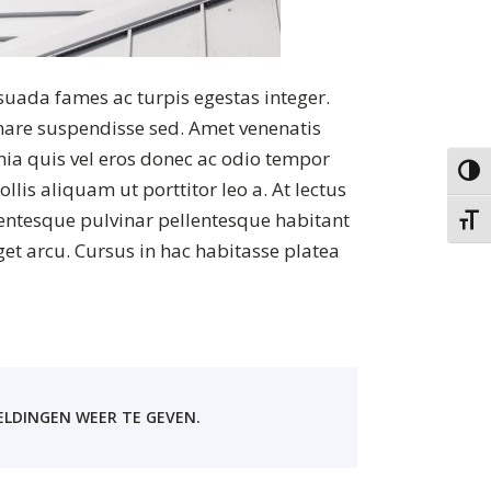
suada fames ac turpis egestas integer.
ornare suspendisse sed. Amet venenatis
nia quis vel eros donec ac odio tempor
Keuze 
llis aliquam ut porttitor leo a. At lectus
llentesque pulvinar pellentesque habitant
Kies g
get arcu. Cursus in hac habitasse platea
LDINGEN WEER TE GEVEN.