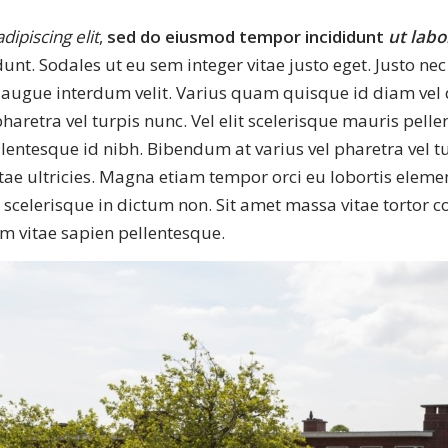
dipiscing elit
,
sed do eiusmod tempor incididunt
ut labo
dunt. Sodales ut eu sem integer vitae justo eget. Justo nec
t augue interdum velit. Varius quam quisque id diam vel
pharetra vel turpis nunc. Vel elit scelerisque mauris pel
lentesque id nibh. Bibendum at varius vel pharetra vel t
tae ultricies. Magna etiam tempor orci eu lobortis elem
 scelerisque in dictum non. Sit amet massa vitae tortor c
 vitae sapien pellentesque.