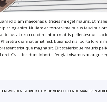
iquam id diam maecenas ultricies mi eget mauris. Et male
 adipiscing enim. Nullam ac tortor vitae purus faucibus 
at tellus at urna condimentum mattis pellentesque. Laci
. Pharetra diam sit amet nisl. Euismod nisi porta lorem mo
h praesent tristique magna sit. Elit scelerisque mauris pe
orci. Cras tincidunt lobortis feugiat vivamus at augue e
NTEN WORDEN GEBRUIKT OM OP VERSCHILLENDE MANIEREN AFBEE