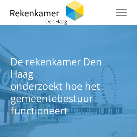
⬇ Blok overslaan
⬇ Blok overslaan
De rekenkamer Den
Haag
onderzoekt hoe het
gemeentebestuur
functioneert